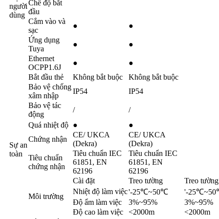
Chế độ bắt
người
đầu
dùng
Cắm vào và
●
●
sạc
Ứng dụng
●
●
Tuya
Ethernet
●
●
OCPP1.6J
Bắt đầu thẻ
Không bắt buộc
Không bắt buộc
Bảo vệ chống
IP54
IP54
xâm nhập
Bảo vệ tác
/
/
động
Quá nhiệt độ
●
●
CE/ UKCA
CE/ UKCA
Chứng nhận
(Dekra)
(Dekra)
Sự an
Tiêu chuẩn IEC
Tiêu chuẩn IEC
toàn
Tiêu chuẩn
61851, EN
61851, EN
chứng nhận
62196
62196
Cài đặt
Treo tường
Treo tường
Nhiệt độ làm việc
'-25℃~50℃
'-25℃~5
Môi trường
Độ ẩm làm việc
3%~95%
3%~95%
Độ cao làm việc
<2000m
<2000m