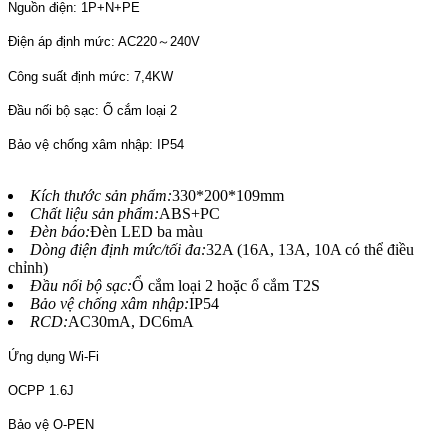
Nguồn điện: 1P+N+PE
Điện áp định mức: AC220～240V
Công suất định mức: 7,4KW
Đầu nối bộ sạc: Ổ cắm loại 2
Bảo vệ chống xâm nhập: IP54
Kích thước sản phẩm:
330*200*109mm
Chất liệu sản phẩm:
ABS+PC
Đèn báo:
Đèn LED ba màu
Dòng điện định mức/tối đa:
32A (16A, 13A, 10A có thể điều
chỉnh)
Đầu nối bộ sạc:
Ổ cắm loại 2 hoặc ổ cắm T2S
Bảo vệ chống xâm nhập:
IP54
RCD:
AC30mA, DC6mA
Ứng dụng Wi-Fi
OCPP 1.6J
Bảo vệ O-PEN