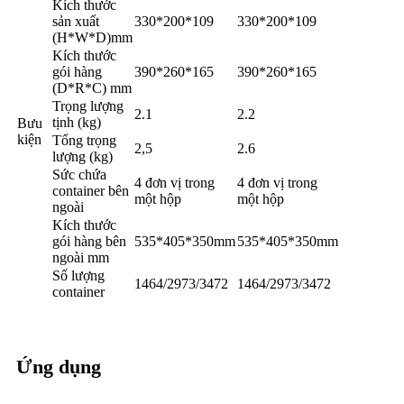
Kích thước
sản xuất
330*200*109
330*200*109
(H*W*D)mm
Kích thước
gói hàng
390*260*165
390*260*165
(D*R*C) mm
Trọng lượng
2.1
2.2
tịnh (kg)
Bưu
kiện
Tổng trọng
2,5
2.6
lượng (kg)
Sức chứa
4 đơn vị trong
4 đơn vị trong
container bên
một hộp
một hộp
ngoài
Kích thước
gói hàng bên
535*405*350mm
535*405*350mm
ngoài mm
Số lượng
1464/2973/3472
1464/2973/3472
container
Ứng dụng