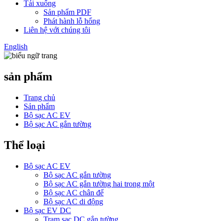
Tải xuống
Sản phẩm PDF
Phát hành lỗ hổng
Liên hệ với chúng tôi
English
sản phẩm
Trang chủ
Sản phẩm
Bộ sạc AC EV
Bộ sạc AC gắn tường
Thể loại
Bộ sạc AC EV
Bộ sạc AC gắn tường
Bộ sạc AC gắn tường hai trong một
Bộ sạc AC chân đế
Bộ sạc AC di động
Bộ sạc EV DC
Trạm sạc DC gắn tường