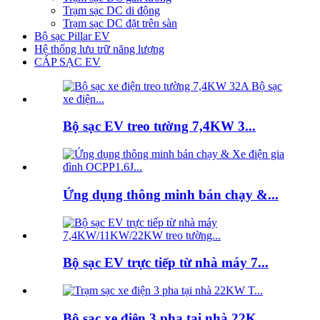
Trạm sạc DC di động
Trạm sạc DC đặt trên sàn
Bộ sạc Pillar EV
Hệ thống lưu trữ năng lượng
CÁP SẠC EV
Bộ sạc EV treo tường 7,4KW 3...
Ứng dụng thông minh bán chạy &...
Bộ sạc EV trực tiếp từ nhà máy 7...
Bộ sạc xe điện 3 pha tại nhà 22K...