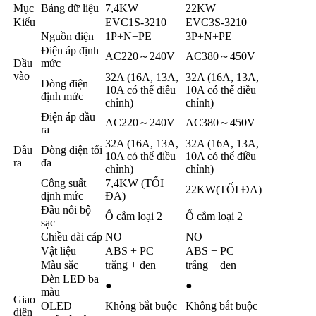
Mục
Bảng dữ liệu
7,4KW
22KW
Kiểu
EVC1S-3210
EVC3S-3210
Nguồn điện
1P+N+PE
3P+N+PE
Điện áp định
AC220～240V
AC380～450V
Đầu
mức
vào
32A (16A, 13A,
32A (16A, 13A,
Dòng điện
10A có thể điều
10A có thể điều
định mức
chỉnh)
chỉnh)
Điện áp đầu
AC220～240V
AC380～450V
ra
32A (16A, 13A,
32A (16A, 13A,
Đầu
Dòng điện tối
10A có thể điều
10A có thể điều
ra
đa
chỉnh)
chỉnh)
Công suất
7,4KW (TỐI
22KW(TỐI ĐA)
định mức
ĐA)
Đầu nối bộ
Ổ cắm loại 2
Ổ cắm loại 2
sạc
Chiều dài cáp
NO
NO
Vật liệu
ABS + PC
ABS + PC
Màu sắc
trắng + đen
trắng + đen
Đèn LED ba
●
●
màu
Giao
OLED
Không bắt buộc
Không bắt buộc
diện