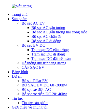
Trang chủ
Sản phẩm
Bộ sạc AC EV
Bộ sạc AC gắn tường
Bộ sạc AC gắn tường hai trong một
Bộ sạc AC chân đế
Bộ sạc AC di động
Bộ sạc EV DC
Trạm sạc DC gắn tường
Trạm sạc DC di động
Trạm sạc DC đặt trên sàn
Hệ thống lưu trữ năng lượng
CÁP SẠC EV
Băng hình
Dự án
Bộ sạc Pillar EV
BỘ SẠC EV DC 60~300kw
Bộ sạc xe điện AC
Bộ sạc xe điện DC 20~40kw
Tin tức
Tin tức sản phẩm
Giới thiệu về chúng tôi