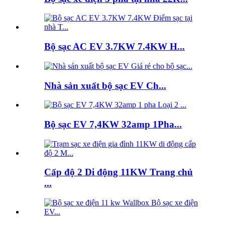
Bộ sạc AC EV 3.7KW 7.4KW H...
Nhà sản xuất bộ sạc EV Ch...
Bộ sạc EV 7,4KW 32amp 1Pha...
Cấp độ 2 Di động 11KW Trang chủ
...