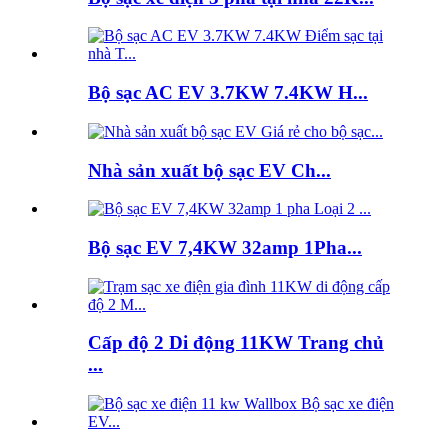
Bộ sạc AC EV 3.7KW 7.4KW H...
Nhà sản xuất bộ sạc EV Ch...
Bộ sạc EV 7,4KW 32amp 1Pha...
Cấp độ 2 Di động 11KW Trang chủ
...