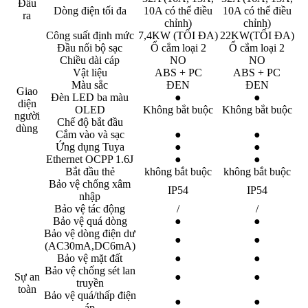
Đầu
Dòng điện tối đa
10A có thể điều
10A có thể điều
ra
chỉnh)
chỉnh)
Công suất định mức
7,4KW (TỐI ĐA)
22KW(TỐI ĐA)
Đầu nối bộ sạc
Ổ cắm loại 2
Ổ cắm loại 2
Chiều dài cáp
NO
NO
Vật liệu
ABS + PC
ABS + PC
Màu sắc
ĐEN
ĐEN
Giao
Đèn LED ba màu
●
●
diện
OLED
Không bắt buộc
Không bắt buộc
người
Chế độ bắt đầu
dùng
Cắm vào và sạc
●
●
Ứng dụng Tuya
●
●
Ethernet OCPP 1.6J
●
●
Bắt đầu thẻ
không bắt buộc
không bắt buộc
Bảo vệ chống xâm
IP54
IP54
nhập
Bảo vệ tác động
/
/
Bảo vệ quá dòng
●
●
Bảo vệ dòng điện dư
●
●
(AC30mA,DC6mA)
Bảo vệ mặt đất
●
●
Bảo vệ chống sét lan
Sự an
●
●
truyền
toàn
Bảo vệ quá/thấp điện
●
●
áp