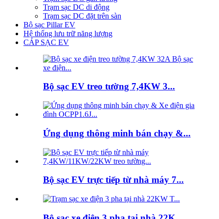
Trạm sạc DC di động
Trạm sạc DC đặt trên sàn
Bộ sạc Pillar EV
Hệ thống lưu trữ năng lượng
CÁP SẠC EV
Bộ sạc EV treo tường 7,4KW 3...
Ứng dụng thông minh bán chạy &...
Bộ sạc EV trực tiếp từ nhà máy 7...
Bộ sạc xe điện 3 pha tại nhà 22K...