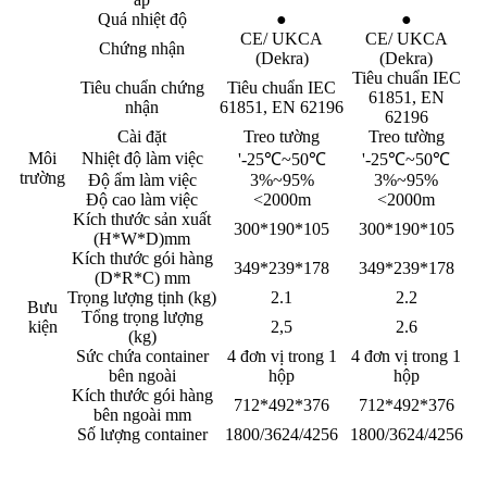
Quá nhiệt độ
●
●
CE/ UKCA
CE/ UKCA
Chứng nhận
(Dekra)
(Dekra)
Tiêu chuẩn IEC
Tiêu chuẩn chứng
Tiêu chuẩn IEC
61851, EN
nhận
61851, EN 62196
62196
Cài đặt
Treo tường
Treo tường
Môi
Nhiệt độ làm việc
'-25℃~50℃
'-25℃~50℃
trường
Độ ẩm làm việc
3%~95%
3%~95%
Độ cao làm việc
<2000m
<2000m
Kích thước sản xuất
300*190*105
300*190*105
(H*W*D)mm
Kích thước gói hàng
349*239*178
349*239*178
(D*R*C) mm
Trọng lượng tịnh (kg)
2.1
2.2
Bưu
Tổng trọng lượng
kiện
2,5
2.6
(kg)
Sức chứa container
4 đơn vị trong 1
4 đơn vị trong 1
bên ngoài
hộp
hộp
Kích thước gói hàng
712*492*376
712*492*376
bên ngoài mm
Số lượng container
1800/3624/4256
1800/3624/4256