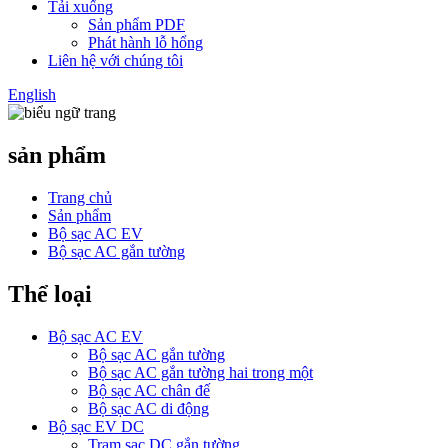
Tải xuống
Sản phẩm PDF
Phát hành lỗ hổng
Liên hệ với chúng tôi
English
sản phẩm
Trang chủ
Sản phẩm
Bộ sạc AC EV
Bộ sạc AC gắn tường
Thể loại
Bộ sạc AC EV
Bộ sạc AC gắn tường
Bộ sạc AC gắn tường hai trong một
Bộ sạc AC chân đế
Bộ sạc AC di động
Bộ sạc EV DC
Trạm sạc DC gắn tường