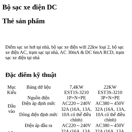
Bộ sạc xe điện DC
Thẻ sản phẩm
Điểm sạc xe hơi tại nhà, bộ sạc xe điện wifi 22kw loại 2, bộ sạc
xe điện AC, trạm sạc tại nhà, AC 30mA & DC 6mA RCD, trạm
sạc xe điện tại nhà
Đặc điểm kỹ thuật
Mục
Bảng dữ liệu
7,4KW
22KW
Kiểu
EST1S-3210
EST3S-3210
Nguồn điện
1P+N+PE
3P+N+PE
Điện áp định mức
AC220～240V
AC380～450V
Đầu
32A (16A, 13A,
32A (16A, 13A,
vào
Dòng điện định mức
10A có thể điều
10A có thể điều
chỉnh)
chỉnh)
Điện áp đầu ra
AC220～240V
AC380～450V
32A (16A, 13A,
32A (16A, 13A,