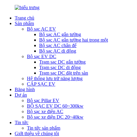
Trang chủ
Sản phẩm
Bộ sạc AC EV
Bộ sạc AC gắn tường
Bộ sạc AC gắn tường hai trong một
Bộ sạc AC chân đế
Bộ sạc AC di động
Bộ sạc EV DC
Trạm sạc DC gắn tường
Trạm sạc DC di động
Trạm sạc DC đặt trên sàn
Hệ thống lưu trữ năng lượng
CÁP SẠC EV
Băng hình
Dự án
Bộ sạc Pillar EV
BỘ SẠC EV DC 60~300kw
Bộ sạc xe điện AC
Bộ sạc xe điện DC 20~40kw
Tin tức
Tin tức sản phẩm
Giới thiệu về chúng tôi