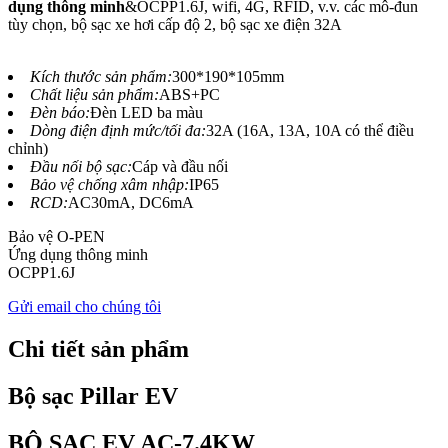
dụng thông minh
&OCPP1.6J, wifi, 4G, RFID, v.v. các mô-đun
tùy chọn, bộ sạc xe hơi cấp độ 2, bộ sạc xe điện 32A
Kích thước sản phẩm:
300*190*105mm
Chất liệu sản phẩm:
ABS+PC
Đèn báo:
Đèn LED ba màu
Dòng điện định mức/tối đa:
32A (16A, 13A, 10A có thể điều
chỉnh)
Đầu nối bộ sạc:
Cáp và đầu nối
Bảo vệ chống xâm nhập:
IP65
RCD:
AC30mA, DC6mA
Bảo vệ O-PEN
Ứng dụng thông minh
OCPP1.6J
Gửi email cho chúng tôi
Chi tiết sản phẩm
Bộ sạc Pillar EV
BỘ SẠC EV AC-7.4KW