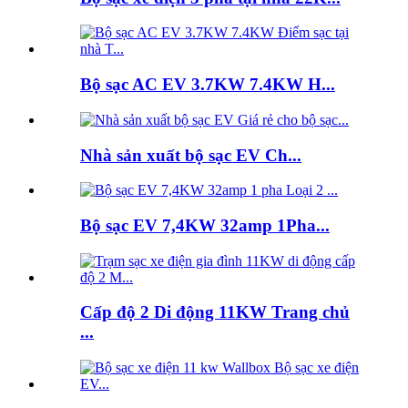
Bộ sạc AC EV 3.7KW 7.4KW H...
Nhà sản xuất bộ sạc EV Ch...
Bộ sạc EV 7,4KW 32amp 1Pha...
Cấp độ 2 Di động 11KW Trang chủ
...