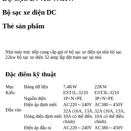
Bộ sạc xe điện DC
Thẻ sản phẩm
Nhà máy trực tiếp cung cấp giá rẻ bộ sạc xe điện tại nhà bộ sạc
22kw bộ sạc xe điện 32 amp lắp đặt trạm sạc tại nhà
Đặc điểm kỹ thuật
Mục
Bảng dữ liệu
7,4KW
22KW
Kiểu
EST1L-3210
EST3L-3210
Nguồn điện
1P+N+PE
3P+N+PE
Điện áp định mức
AC220～240V
AC380～450V
Đầu vào
32A (16A, 13A,
32A (16A, 13A,
Dòng điện định mức
10A có thể điều
10A có thể điều
chỉnh)
chỉnh)
Điện áp đầu ra
AC220～240V
AC380～450V