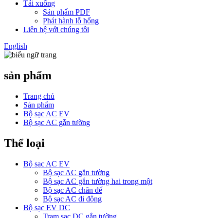
Tải xuống
Sản phẩm PDF
Phát hành lỗ hổng
Liên hệ với chúng tôi
English
sản phẩm
Trang chủ
Sản phẩm
Bộ sạc AC EV
Bộ sạc AC gắn tường
Thể loại
Bộ sạc AC EV
Bộ sạc AC gắn tường
Bộ sạc AC gắn tường hai trong một
Bộ sạc AC chân đế
Bộ sạc AC di động
Bộ sạc EV DC
Trạm sạc DC gắn tường