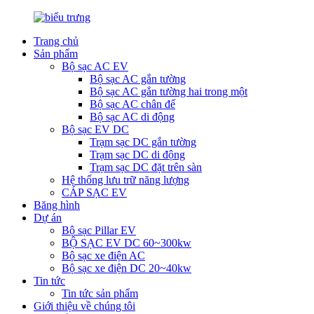
Trang chủ
Sản phẩm
Bộ sạc AC EV
Bộ sạc AC gắn tường
Bộ sạc AC gắn tường hai trong một
Bộ sạc AC chân đế
Bộ sạc AC di động
Bộ sạc EV DC
Trạm sạc DC gắn tường
Trạm sạc DC di động
Trạm sạc DC đặt trên sàn
Hệ thống lưu trữ năng lượng
CÁP SẠC EV
Băng hình
Dự án
Bộ sạc Pillar EV
BỘ SẠC EV DC 60~300kw
Bộ sạc xe điện AC
Bộ sạc xe điện DC 20~40kw
Tin tức
Tin tức sản phẩm
Giới thiệu về chúng tôi