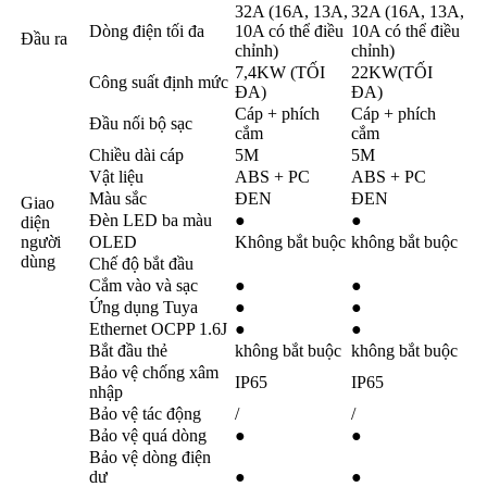
32A (16A, 13A,
32A (16A, 13A,
Dòng điện tối đa
10A có thể điều
10A có thể điều
Đầu ra
chỉnh)
chỉnh)
7,4KW (TỐI
22KW(TỐI
Công suất định mức
ĐA)
ĐA)
Cáp + phích
Cáp + phích
Đầu nối bộ sạc
cắm
cắm
Chiều dài cáp
5M
5M
Vật liệu
ABS + PC
ABS + PC
Màu sắc
ĐEN
ĐEN
Giao
Đèn LED ba màu
●
●
diện
người
OLED
Không bắt buộc
không bắt buộc
dùng
Chế độ bắt đầu
Cắm vào và sạc
●
●
Ứng dụng Tuya
●
●
Ethernet OCPP 1.6J
●
●
Bắt đầu thẻ
không bắt buộc
không bắt buộc
Bảo vệ chống xâm
IP65
IP65
nhập
Bảo vệ tác động
/
/
Bảo vệ quá dòng
●
●
Bảo vệ dòng điện
dư
●
●