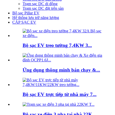
Trạm sạc DC di động
Trạm sạc DC đặt trên sàn
Bộ sạc Pillar EV
Hệ thống lưu trữ năng lượng
CÁP SẠC EV
Bộ sạc EV treo tường 7,4KW 3...
Ứng dụng thông minh bán chạy &...
Bộ sạc EV trực tiếp từ nhà máy 7...
Bộ sạc xe điện 3 pha tại nhà 22K...