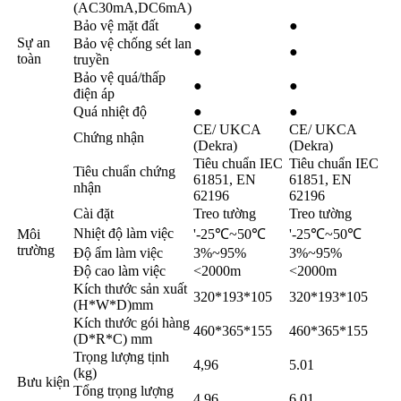
(AC30mA,DC6mA)
Bảo vệ mặt đất
●
●
Sự an
Bảo vệ chống sét lan
●
●
toàn
truyền
Bảo vệ quá/thấp
●
●
điện áp
Quá nhiệt độ
●
●
CE/ UKCA
CE/ UKCA
Chứng nhận
(Dekra)
(Dekra)
Tiêu chuẩn IEC
Tiêu chuẩn IEC
Tiêu chuẩn chứng
61851, EN
61851, EN
nhận
62196
62196
Cài đặt
Treo tường
Treo tường
Nhiệt độ làm việc
Môi
'-25℃~50℃
'-25℃~50℃
trường
Độ ẩm làm việc
3%~95%
3%~95%
Độ cao làm việc
<2000m
<2000m
Kích thước sản xuất
320*193*105
320*193*105
(H*W*D)mm
Kích thước gói hàng
460*365*155
460*365*155
(D*R*C) mm
Trọng lượng tịnh
4,96
5.01
(kg)
Bưu kiện
Tổng trọng lượng
4,96
6.01