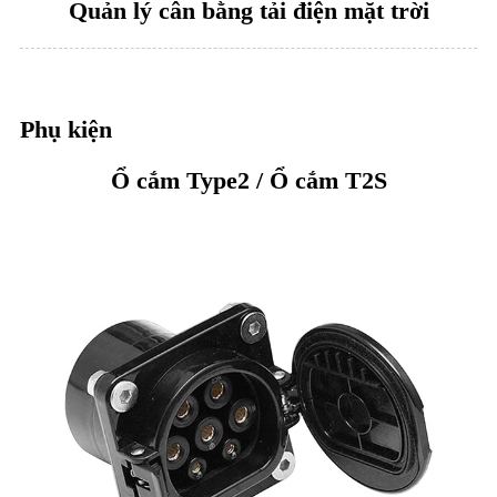
Quản lý cân bằng tải điện mặt trời
Phụ kiện
Ổ cắm Type2 / Ổ cắm T2S