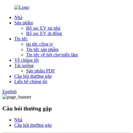
Nhà
Sản phẩm
Bộ sạc EV tại nhà
Bộ sạc EV di động
Tin tức
tin tức công ty
Tin tức sản phẩm
Tin tức về hội chợ triển lãm
Về chúng tôi
Tải xuống
Sản phẩm PDF
Câu hỏi thường gặp
Liên hệ chúng tôi
English
Câu hỏi thường gặp
Nhà
Câu hỏi thường gặp