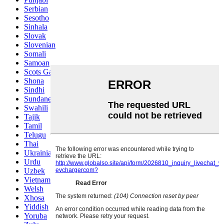
Serbian
Sesotho
Sinhala
Slovak
Slovenian
Somali
Samoan
Scots Gaelic
Shona
Sindhi
Sundanese
Swahili
Tajik
Tamil
Telugu
Thai
Ukrainian
Urdu
Uzbek
Vietnamese
Welsh
Xhosa
Yiddish
Yoruba