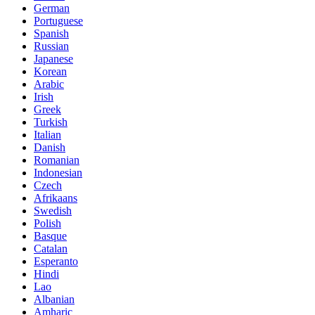
German
Portuguese
Spanish
Russian
Japanese
Korean
Arabic
Irish
Greek
Turkish
Italian
Danish
Romanian
Indonesian
Czech
Afrikaans
Swedish
Polish
Basque
Catalan
Esperanto
Hindi
Lao
Albanian
Amharic